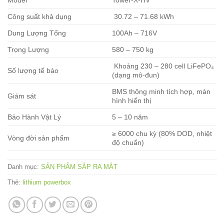
Model
Tower-X-HV
Công suất khả dụng
30.72 – 71.68 kWh
Dung Lượng Tổng
100Ah – 716V
Trọng Lượng
580 – 750 kg
Khoảng 230 – 280 cell LiFePO₄
Số lượng tế bào
(dạng mô-đun)
BMS thông minh tích hợp, màn
Giám sát
hình hiển thị
Bảo Hành Vật Lý
5 – 10 năm
≥ 6000 chu kỳ (80% DOD, nhiệt
Vòng đời sản phẩm
độ chuẩn)
Danh mục:
SẢN PHẨM SẮP RA MẮT
Thẻ:
lithium powerbox