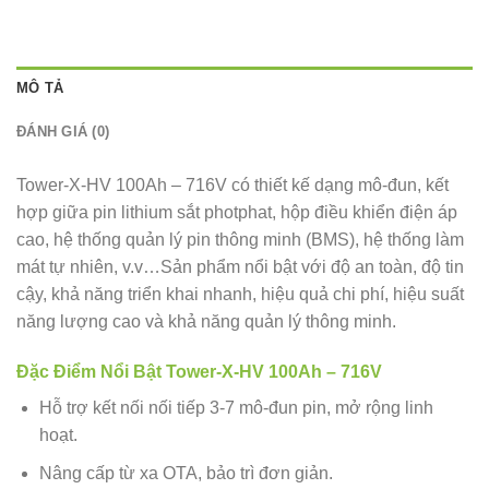
MÔ TẢ
ĐÁNH GIÁ (0)
Tower-X-HV 100Ah – 716V có thiết kế dạng mô-đun, kết
hợp giữa pin lithium sắt photphat, hộp điều khiển điện áp
cao, hệ thống quản lý pin thông minh (BMS), hệ thống làm
mát tự nhiên, v.v…Sản phẩm nổi bật với độ an toàn, độ tin
cậy, khả năng triển khai nhanh, hiệu quả chi phí, hiệu suất
năng lượng cao và khả năng quản lý thông minh.
Đặc Điểm Nổi Bật Tower-X-HV 100Ah – 716V
Hỗ trợ kết nối nối tiếp 3-7 mô-đun pin, mở rộng linh
hoạt.
Nâng cấp từ xa OTA, bảo trì đơn giản.